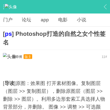
›
软件源码
›
教程分享
›
内容
门户
论坛
app
电影
小说
[
ps
] Photoshop打造的自然之女个性签
名
老师傅
11
版主
#
[
导读
]原图：效果图 打开素材图像。复制图层
（图层 >> 复制图层），删除原图层（图层 >>
删除 >> 图层）。利用多边形套索工具选择人物
背景部分，并删除。 图像 >> 调整 >> 可选颜