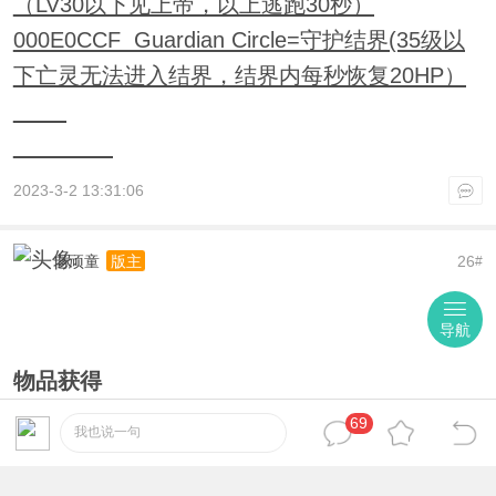
（LV30以下见上帝，以上逃跑30秒）
000E0CCF Guardian Circle=守护结界(35级以
下亡灵无法进入结界，结界内每秒恢复20HP）
2023-3-2 13:31:06
老顽童
26
版主
#
导航
物品获得
player.additem FormID # 添加物品#个
69
我也说一句
player.removeitem FormID # 移除物品#个
下面的都是item物品