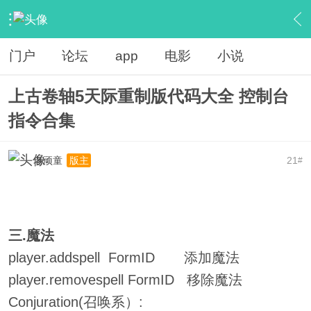
›
电玩游戏
›
攻略秘籍
›
内容
门户
论坛
app
电影
小说
上古卷轴5天际重制版代码大全 控制台
指令合集
老顽童
21
版主
#
三.魔法
player.addspell FormID 添加魔法
player.removespell FormID 移除魔法
Conjuration(召唤系）: